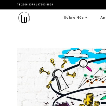
11 2606.9379 | 97803.4829
Sobre Nós
An
Blog