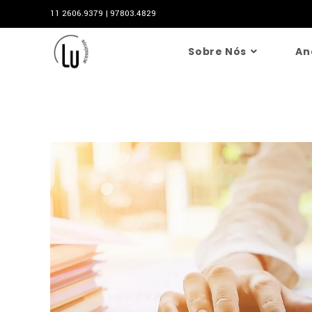
11 2606.9379 | 97803.4829
Sobre Nós
An
Blog