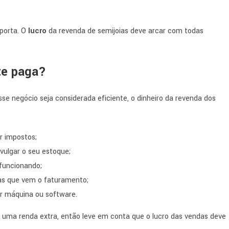
mporta. O
lucro
da revenda de semijoias deve arcar com todas
nte paga?
se negócio seja considerada eficiente, o dinheiro da revenda dos
r impostos;
ivulgar o seu estoque;
funcionando;
ias que vem o faturamento;
er máquina ou software.
s uma renda extra, então leve em conta que o lucro das vendas deve