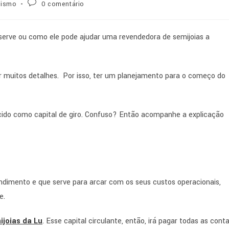
rismo
0 comentário
serve ou como ele pode ajudar uma revendedora de semijoias a
r muitos detalhes. Por isso, ter um planejamento para o começo do
ecido como capital de giro. Confuso? Então acompanhe a explicação
endimento e que serve para arcar com os seus custos operacionais,
e.
ijoias da Lu
. Esse capital circulante, então, irá pagar todas as cont