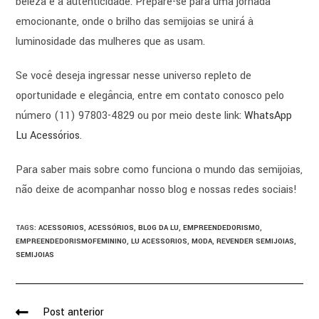
beleza e a autenticidade. Prepare-se para uma jornada
emocionante, onde o brilho das semijoias se unirá à
luminosidade das mulheres que as usam.
Se você deseja ingressar nesse universo repleto de
oportunidade e elegância, entre em contato conosco pelo
número (11) 97803-4829 ou por meio deste link:
WhatsApp
Lu Acessórios
.
Para saber mais sobre como funciona o mundo das semijoias,
não deixe de acompanhar nosso blog e nossas redes sociais!
TAGS
:
ACESSORIOS
,
ACESSÓRIOS
,
BLOG DA LU
,
EMPREENDEDORISMO
,
EMPREENDEDORISMOFEMININO
,
LU ACESSORIOS
,
MODA
,
REVENDER SEMIJOIAS
,
SEMIJOIAS
Post anterior