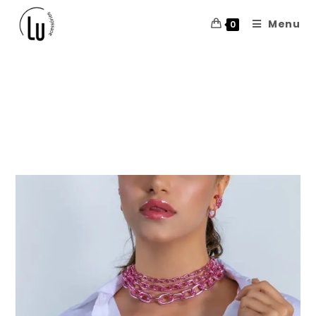
Menu
0
fashionbubb
les